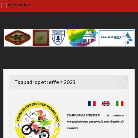
Tsapadropetreffen 2023 |
Tsapadropetreffen 2023
TSAPADROPETREFFEN
il raduno
motociclistico invernale più freddo di
sempre