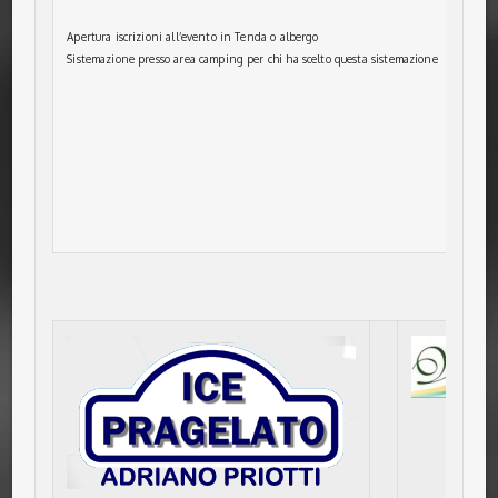
Visit
Visit
Apertura iscrizioni all’evento in Tenda o albergo
Ore 
Sistemazione presso area camping per chi ha scelto questa sistemazione
Ore 
FAG
*Fagi
Ore 
Musi