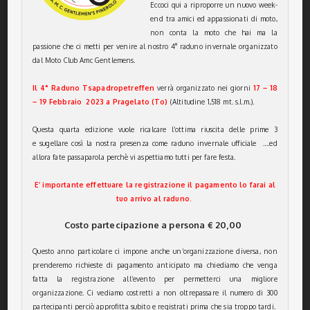
Eccoci qui a riproporre un nuovo week-
end tra amici ed appassionati di moto,
non conta la moto che hai ma la
passione che ci metti per venire al nostro 4° raduno invernale organizzato
dal Moto Club Amc Gentlemens.
Il 4° Raduno Tsapadropetreffen
verrà organizzato nei giorni
17
– 18
– 19 Febbraio 2023 a Pragelato (To)
(Altitudine 1,518 mt. s.l.m.).
Questa quarta edizione vuole ricalcare l’ottima riuscita delle prime 3
e sugellare così la nostra presenza come raduno invernale ufficiale ….ed
allora fate passaparola perchè vi aspettiamo tutti per fare festa.
E’ importante effettuare la registrazione il pagamento lo farai al
tuo arrivo al raduno.
Costo partecipazione a persona € 20,00
Questo anno particolare ci impone anche un’organizzazione diversa, non
prenderemo richieste di pagamento anticipato ma chiediamo che venga
fatta la registrazione all’evento per permetterci una migliore
organizzazione. Ci vediamo costretti a non oltrepassare il numero di 300
partecipanti perciò approfitta subito e registrati prima che sia troppo tardi.