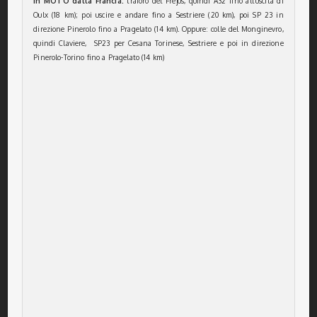
In MOTO dalla Francia:
traforo del Frejus, quindi A32 fino all’uscita di
Oulx (18 km); poi uscire e andare fino a Sestriere (20 km), poi SP 23 in
direzione Pinerolo fino a Pragelato (14 km). Oppure: colle del Monginevro,
quindi Claviere, SP23 per Cesana Torinese, Sestriere e poi in direzione
Pinerolo-Torino fino a Pragelato (14 km)