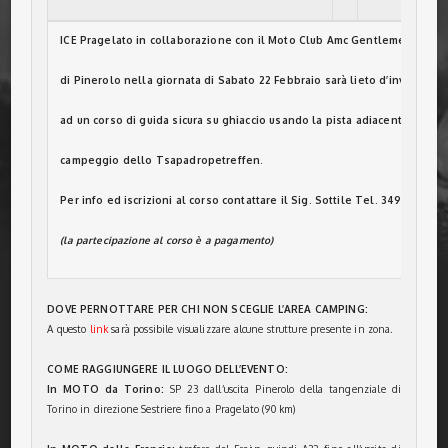
ICE Pragelato in collaborazione con il Moto Club Amc Gentlemens
di Pinerolo nella giornata di Sabato 22 Febbraio sarà lieto d’invitarvi
ad un corso di guida sicura su ghiaccio usando la pista adiacente all’ar
campeggio dello Tsapadropetreffen.
Per info ed iscrizioni al corso contattare il Sig. Sottile Tel. 349-294513
(la partecipazione al corso è a pagamento)
DOVE PERNOTTARE PER CHI NON SCEGLIE L’AREA CAMPING:
A questo
link
sarà possibile visualizzare alcune strutture presente in zona.
COME RAGGIUNGERE IL LUOGO DELL’EVENTO:
In MOTO da Torino:
SP 23 dall’uscita Pinerolo della tangenziale di
Torino in direzione Sestriere fino a Pragelato (90 km)