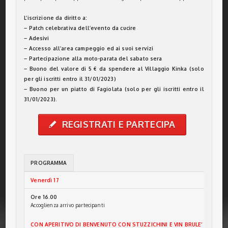
L’iscrizione da diritto a:
– Patch celebrativa dell’evento da cucire
– Adesivi
– Accesso all’area campeggio ed ai suoi servizi
– Partecipazione alla moto-parata del sabato sera
– Buono del valore di 5 € da spendere al Villaggio Kinka (solo
per gli iscritti entro il 31/01/2023)
– Buono per un piatto di Fagiolata (solo per gli iscritti entro il
31/01/2023).
REGISTRATI E PARTECIPA
✎
PROGRAMMA
Venerdì 17
Saba
Ore 16.00
Ore 
Accoglienza arrivo partecipanti
Accog
Siste
Possi
CON APERITIVO DI BENVENUTO CON STUZZICHINI E VIN BRULE’